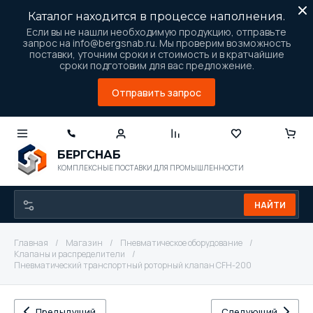
Каталог находится в процессе наполнения.
Если вы не нашли необходимую продукцию, отправьте
запрос на info@bergsnab.ru. Мы проверим возможность
поставки, уточним сроки и стоимость и в кратчайшие
сроки подготовим для вас предложение.
Отправить запрос
БЕРГСНАБ
КОМПЛЕКСНЫЕ ПОСТАВКИ ДЛЯ ПРОМЫШЛЕННОСТИ
НАЙТИ
Главная
/
Магазин
/
Пневматическое оборудование
/
Клапаны и распределители
/
Пневматический транспортный роторный клапан CFH-200
Предыдущий
Следующий