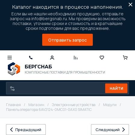
Каталог находится в процессе наполнения.
Если вы не нашли необходимую продукцию, отправьте
запрос на info@bergsnab.ru. Мы проверим возможность
поставки, уточним сроки и стоимость и в кратчайшие
сроки подготовим для вас предложение.
Отправить запрос
БЕРГСНАБ
КОМПЛЕКСНЫЕ ПОСТАВКИ ДЛЯ ПРОМЫШЛЕННОСТИ
НАЙТИ
Главная
/
Магазин
/
Электронные устройства
/
Модули
/
Панель оператора 6AV2124-0MC01-0AX0 SIMATIC
Предыдущий
Следующий